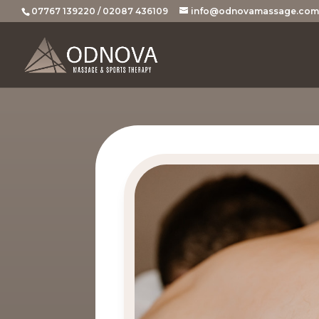
07767 139220 / 02087 436109
info@odnovamassage.com