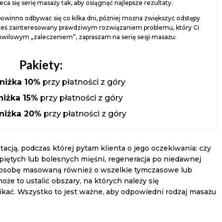
ca się serię masaży tak, aby osiągnąć najlepsze rezultaty.
owinno odbywać się co kilka dni, później można zwiększyć odstępy
teś zainteresowany prawdziwym rozwiązaniem problemu, który Ci
chwilowym „zaleczeniem”, zapraszam na serię sesji masażu:
.
Pakiety:
zniżka 10%
przy płatności z góry
zniżka 15%
przy płatności z góry
 zniżka 20%
przy płatności z góry
acją, podczas której pytam klienta o jego oczekiwania: czy
napiętych lub bolesnych mięśni, regeneracja po niedawnej
am osobę masowaną również o wszelkie tymczasowe lub
że to ustalić obszary, na których należy się
ikać. Wszystko to jest ważne, aby odpowiedni rodzaj masażu