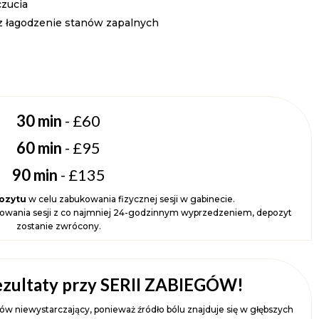
czucia
az łagodzenie stanów zapalnych
30 min
- £60
60 min
- £95
90 min
- £135
ozytu
w celu zabukowania fizycznej sesji w gabinecie.
owania sesji z co najmniej 24-godzinnym wyprzedzeniem, depozyt
zostanie zwrócony.
ezultaty przy SERII ZABIEGÓW!
ów niewystarczający, ponieważ źródło bólu znajduje się w głębszych