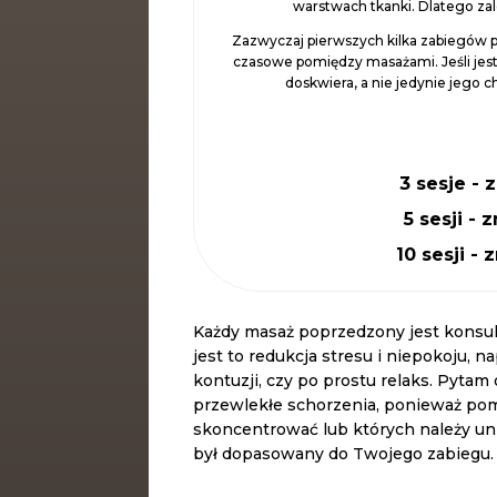
warstwach tkanki. Dlatego zale
Zazwyczaj pierwszych kilka zabiegów p
czasowe pomiędzy masażami. Jeśli jes
doskwiera, a nie jedynie jego 
3 sesje - 
5 sesji - 
10 sesji -
Każdy masaż poprzedzony jest konsult
jest to redukcja stresu i niepokoju, 
kontuzji, czy po prostu relaks. Pyt
przewlekłe schorzenia, ponieważ pomo
skoncentrować lub których należy un
był dopasowany do Twojego zabiegu.