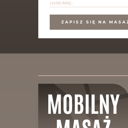
czytaj dalej...
ZAPISZ SIĘ NA MASA