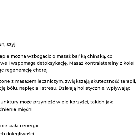
n, szyji
rapie mozna wzbogacic o masaż bańką chińską, co
we i wspomaga detoksykację. Masaż kontralateralny z kolei
c regenerację chorej.
zone z masażem leczniczym, zwiększają skuteczność terapii,
ę bólu, napięcia i stresu. Działają holistycznie, wpływając
unktury może przynieść wiele korzyści, takich jak:
uźnienie mięśni
ie ciała i energii
ch dolegliwości