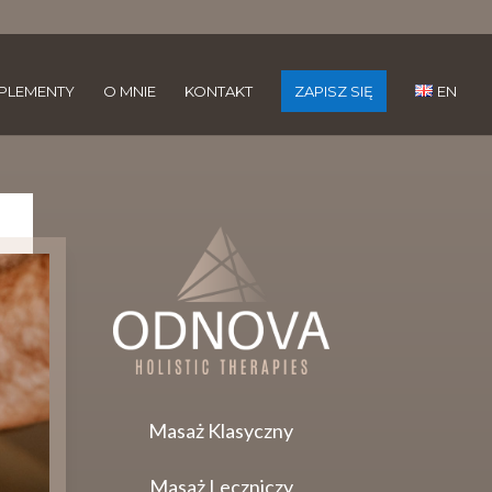
PLEMENTY
O MNIE
KONTAKT
ZAPISZ SIĘ
EN
Masaż Klasyczny
Masaż Leczniczy