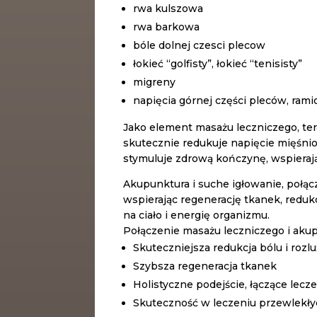
rwa kulszowa
rwa barkowa
bóle dolnej czesci plecow
łokieć “golfisty”, łokieć “tenisisty”
migreny
napięcia górnej części pleców, ramio
Jako element masażu leczniczego, te
skutecznie redukuje napięcie mięśnio
stymuluje zdrową kończynę, wspierają
Akupunktura i suche igłowanie, połąc
wspierając regenerację tkanek, redukcj
na ciało i energię organizmu.
Połączenie masażu leczniczego i akup
Skuteczniejsza redukcja bólu i rozl
Szybsza regeneracja tkanek
Holistyczne podejście, łączące leczen
Skuteczność w leczeniu przewlekły