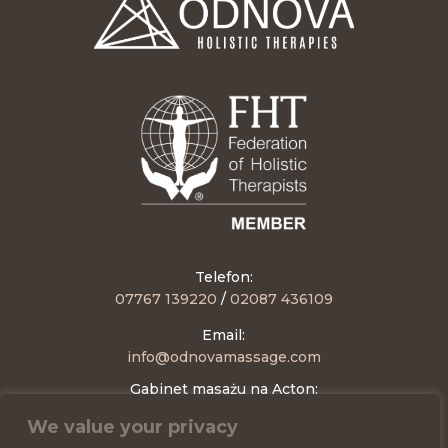
Telefon:
07767 139220
/
02087 436109
Email
:
info@odnovamassage.com
Gabinet masażu na Acton:
63 Jeddo Road, Unit 6,
We value your privacy
London W12 9EE