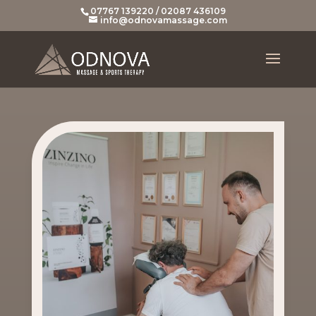
07767 139220 / 02087 436109
info@odnovamassage.com